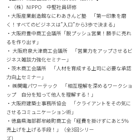
・（株）NIPPO 中堅社員研修
・大阪産業創造館なにわあきんど塾 「第一印象を磨
く！すべてのビジネスは”入口”から3歩で決まる」
・大阪府豊中商工会議所「脱プッシュ営業！勝手に売れ
るを作り出す」
・ 大阪府泉大津商工会議所 「営業力をアップさせるビ
ジネス雑談力強化セミナー」
・茨木商工会議所 「人材を育成する上司に必要な承認
力向上セミナー」
・ ㈱関電パワーテック 「相互理解を深めるワークショ
ップ 自分を知って他人を理解する！」
・大阪府建築士事務所協会 「クライアントをその気に
させるコミュニケーション術」
・徳島県海部郡牟岐町商工会「経費を掛けずにあと5％
売上げを上げる手段！」（全3回シリー
ズ）